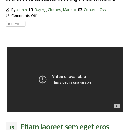
By
admin
Buying
,
Clothes
,
Markup
Content
,
Css
Comments Off
READ MORE...
Etiam laoreet sem eget eros
13