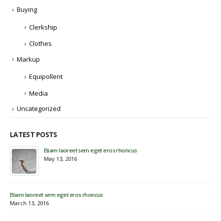
Buying
Clerkship
Clothes
Markup
Equipollent
Media
Uncategorized
LATEST POSTS
Etiam laoreet sem eget eros rhoncus
Hel
May 13, 2016
Nov
Eti
Jun
Etiam laoreet sem eget eros rhoncus
March 13, 2016