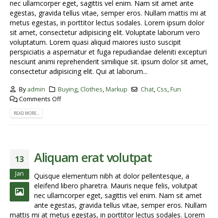
nec ullamcorper eget, sagittis vel enim. Nam sit amet ante
egestas, gravida tellus vitae, semper eros. Nullam mattis mi at
metus egestas, in porttitor lectus sodales. Lorem ipsum dolor
sit amet, consectetur adipisicing elit. Voluptate laborum vero
voluptatum. Lorem quasi aliquid maiores iusto suscipit
perspiciatis a aspernatur et fuga repudiandae deleniti excepturi
nesciunt animi reprehenderit similique sit. ipsum dolor sit amet,
consectetur adipisicing elit. Qui at laborum...
By
admin
Buying
,
Clothes
,
Markup
Chat
,
Css
,
Fun
Comments Off
READ MORE...
Aliquam erat volutpat
13
Jan
Quisque elementum nibh at dolor pellentesque, a
eleifend libero pharetra. Mauris neque felis, volutpat
nec ullamcorper eget, sagittis vel enim. Nam sit amet
ante egestas, gravida tellus vitae, semper eros. Nullam
mattis mi at metus egestas, in porttitor lectus sodales. Lorem