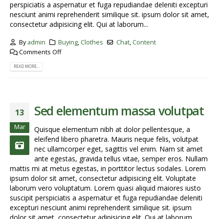
perspiciatis a aspernatur et fuga repudiandae deleniti excepturi
nesciunt animi reprehenderit similique sit. ipsum dolor sit amet,
consectetur adipisicing elit. Qui at laborum...
By
admin
Buying
,
Clothes
Chat
,
Content
Comments Off
READ MORE...
Sed elementum massa volutpat
13
Mar
Quisque elementum nibh at dolor pellentesque, a
eleifend libero pharetra. Mauris neque felis, volutpat
nec ullamcorper eget, sagittis vel enim. Nam sit amet
ante egestas, gravida tellus vitae, semper eros. Nullam
mattis mi at metus egestas, in porttitor lectus sodales. Lorem
ipsum dolor sit amet, consectetur adipisicing elit. Voluptate
laborum vero voluptatum. Lorem quasi aliquid maiores iusto
suscipit perspiciatis a aspernatur et fuga repudiandae deleniti
excepturi nesciunt animi reprehenderit similique sit. ipsum
dolor sit amet, consectetur adipisicing elit. Qui at laborum...